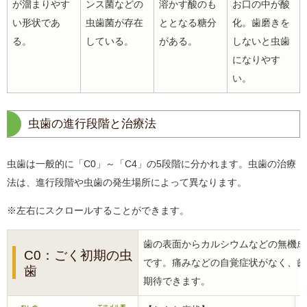
が溜まりやす
ンス菌などの
溶かす酸のも
お口の中が酸
い形状であ
虫歯菌が存在
ととなる糖分
化。歯磨きを
る。
している。
がある。
しないと虫歯
になりやす
い。
虫歯の進行段階と治療法
虫歯は一般的に「C0」～「C4」の5段階に分かれます。虫歯の治療
法は、進行段階や虫歯の発生場所によって異なります。
※左右にスクロールすることができます。
歯の表面からカルシウムなどの無機成
C0：ごく初期の虫
です。痛みなどの自覚症状がなく、歯
歯
期待できます。