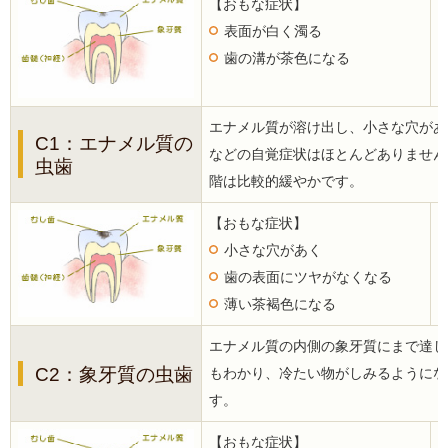
【おもな症状】
表面が白く濁る
歯の溝が茶色になる
エナメル質が溶け出し、小さな穴があ
C1：エナメル質の
などの自覚症状はほとんどありません
虫歯
階は比較的緩やかです。
【おもな症状】
小さな穴があく
歯の表面にツヤがなくなる
薄い茶褐色になる
エナメル質の内側の象牙質にまで達し
C2：象牙質の虫歯
もわかり、冷たい物がしみるようにな
す。
【おもな症状】