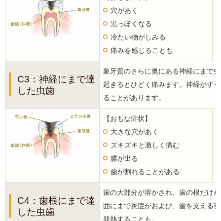
穴があく
黒っぽくなる
冷たい物がしみる
痛みを感じることも
象牙質のさらに奥にある神経にまで虫
C3：神経にまで達
起きるとひどく痛みます。神経がすっ
した虫歯
ることがあります。
【おもな症状】
大きな穴があく
ズキズキと激しく痛む
膿が出る
歯が割れることがある
歯の大部分が溶かされ、歯の根だけが
C4：歯根にまで達
囲にまで炎症がおよび、歯を支える顎
した虫歯
発熱することも。